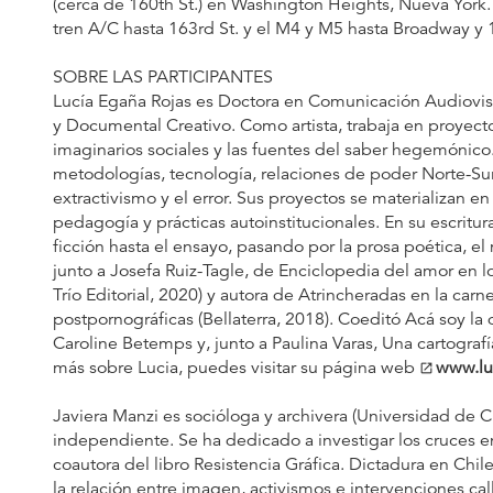
(cerca de 160th St.) en Washington Heights, Nueva York. 
tren A/C hasta 163rd St. y el M4 y M5 hasta Broadway y
SOBRE LAS PARTICIPANTES
Lucía Egaña Rojas es Doctora en Comunicación Audiovisua
y Documental Creativo. Como artista, trabaja en proyect
imaginarios sociales y las fuentes del saber hegemónico
metodologías, tecnología, relaciones de poder Norte-Sur,
extractivismo y el error. Sus proyectos se materializan en 
pedagogía y prácticas autoinstitucionales. En su escritur
ficción hasta el ensayo, pasando por la prosa poética, el
junto a Josefa Ruiz-Tagle, de Enciclopedia del amor en l
Trío Editorial, 2020) y autora de Atrincheradas en la carne
postpornográficas (Bellaterra, 2018). Coeditó Acá soy la 
Caroline Betemps y, junto a Paulina Varas, Una cartograf
más sobre Lucia, puedes visitar su página web
www.lu
open_in_new
Javiera Manzi es socióloga y archivera (Universidad de C
independiente. Se ha dedicado a investigar los cruces ent
coautora del libro Resistencia Gráfica. Dictadura en Chile
la relación entre imagen, activismos e intervenciones cal