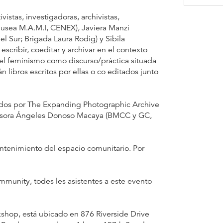
istas, investigadoras, archivistas,
(Musea M.A.M.I, CENEX), Javiera Manzi
 Sur; Brigada Laura Rodig) y Sibila
scribir, coeditar y archivar en el contexto
 el feminismo como discurso/práctica situada
n libros escritos por ellas o co editados junto
zados por The Expanding Photographic Archive
ofesora Ángeles Donoso Macaya (BMCC y GC,
ntenimiento del espacio comunitario. Por
munity, todes les asistentes a este evento
hop, está ubicado en 876 Riverside Drive