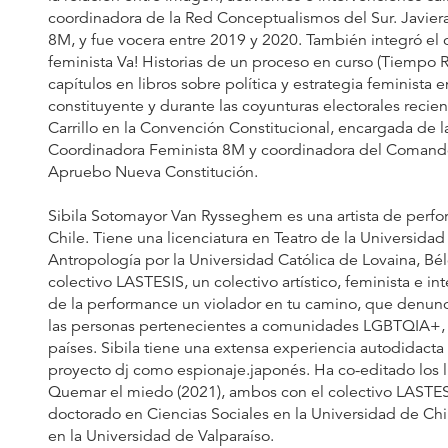
coordinadora de la Red Conceptualismos del Sur. Javiera
8M, y fue vocera entre 2019 y 2020. También integró el c
feminista Va! Historias de un proceso en curso (Tiempo Ro
capítulos en libros sobre política y estrategia feminista e
constituyente y durante las coyunturas electorales recie
Carrillo en la Convención Constitucional, encargada de
Coordinadora Feminista 8M y coordinadora del Comando
Apruebo Nueva Constitución.
Sibila Sotomayor Van Rysseghem es una artista de perf
Chile. Tiene una licenciatura en Teatro de la Universidad
Antropología por la Universidad Católica de Lovaina, Bé
colectivo LASTESIS, un colectivo artístico, feminista e in
de la performance un violador en tu camino, que denunci
las personas pertenecientes a comunidades LGBTQIA+, y
países. Sibila tiene una extensa experiencia autodidac
proyecto dj como espionaje.japonés. Ha co-editado los li
Quemar el miedo (2021), ambos con el colectivo LASTES
doctorado en Ciencias Sociales en la Universidad de Chi
en la Universidad de Valparaíso.