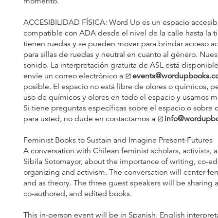
momento.
ACCESIBILIDAD FÍSICA: Word Up es un espacio accesible
compatible con ADA desde el nivel de la calle hasta la
tienen ruedas y se pueden mover para brindar acceso ad
para sillas de ruedas y neutral en cuanto al género. Nue
sonido. La interpretación gratuita de ASL está disponibl
envíe un correo electrónico a
events@wordupbooks.c
open_in_new
posible. El espacio no está libre de olores o químicos, 
uso de químicos y olores en todo el espacio y usamos ma
Si tiene preguntas específicas sobre el espacio o sobr
para usted, no dude en contactarnos a
info@wordupb
open_in_new
Feminist Books to Sustain and Imagine Present-Futures
A conversation with Chilean feminist scholars, activists, 
Sibila Sotomayor, about the importance of writing, co-edi
organizing and activism. The conversation will center fe
and as theory. The three guest speakers will be sharing
co-authored, and edited books.
This in-person event will be in Spanish. English interpret