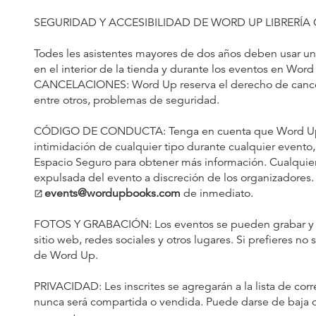
SEGURIDAD Y ACCESIBILIDAD DE WORD UP LIBRERÍA
Todes les asistentes mayores de dos años deben usar u
en el interior de la tienda y durante los eventos en Word
CANCELACIONES: Word Up reserva el derecho de cancela
entre otros, problemas de seguridad.
CÓDIGO DE CONDUCTA: Tenga en cuenta que Word Up tie
intimidación de cualquier tipo durante cualquier evento,
Espacio Seguro para obtener más información. Cualquier
expulsada del evento a discreción de los organizadores.
events@wordupbooks.com
de inmediato.
open_in_new
FOTOS Y GRABACIÓN: Los eventos se pueden grabar y se
sitio web, redes sociales y otros lugares. Si prefieres n
de Word Up.
PRIVACIDAD: Les inscrites se agregarán a la lista de co
nunca será compartida o vendida. Puede darse de baja o 