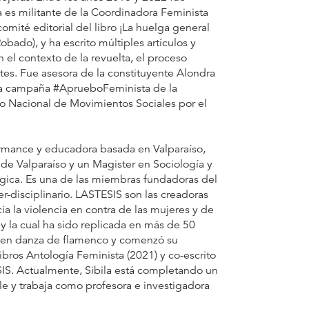
 es militante de la Coordinadora Feminista
omité editorial del libro ¡La huelga general
bado), y ha escrito múltiples artículos y
n el contexto de la revuelta, el proceso
ntes. Fue asesora de la constituyente Alondra
 la campaña #AprueboFeminista de la
 Nacional de Movimientos Sociales por el
ormance y educadora basada en Valparaíso,
 de Valparaíso y un Magister en Sociología y
lgica. Es una de las miembras fundadoras del
ter-disciplinario. LASTESIS son las creadoras
a la violencia en contra de las mujeres y de
 la cual ha sido replicada en más de 50
ta en danza de flamenco y comenzó su
bros Antología Feminista (2021) y co-escrito
IS. Actualmente, Sibila está completando un
le y trabaja como profesora e investigadora