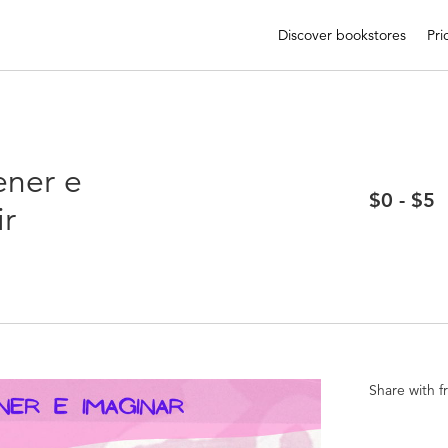
Discover bookstores
Pri
ener e
$0 - $5
ir
Share with f