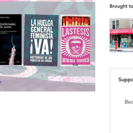
Brought t
Supp
Bec