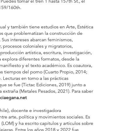
Puedes tomar el tren 1 hasta 157th St., el
 159/160th.
l y también tiene estudios en Arte, Estética
os que problematizan la construcción de
. Sus intereses abarcan feminismos,
 procesos coloniales y migratorios,
producción artística, escritura, investigación,
a explora diferentes formatos, desde la
 manifiesto y el texto académico. Es coautora,
os tiempos del porno (Cuarto Propio, 2014;
. Lecturas en torno a las prácticas
que se fue (Tictac Ediciones, 2019) junto a
ía extraña (Metales Pesados, 2021). Para saber
ciaegana.net
hile), docente e investigadora
re arte, política y movimientos sociales. Es
 (LOM) y ha escrito capítulos y artículos sobre
lejeras. Entre los años 2018 y 2022 fue