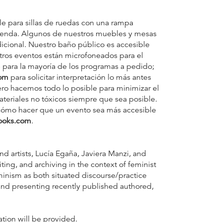
 para sillas de ruedas con una rampa
 tienda. Algunos de nuestros muebles y mesas
icional. Nuestro baño público es accesible
stros eventos están microfoneados para el
e para la mayoría de los programas a pedido;
om
para solicitar interpretación lo más antes
pero hacemos todo lo posible para minimizar el
teriales no tóxicos siempre que sea posible.
e cómo hacer que un evento sea más accesible
ooks.com
.
and artists, Lucía Egaña, Javiera Manzi, and
ting, and archiving in the context of feminist
minism as both situated discourse/practice
 and presenting recently published authored,
ation will be provided.