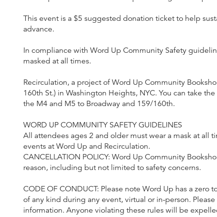
This event is a $5 suggested donation ticket to help sust
advance.
In compliance with Word Up Community Safety guidelines
masked at all times.
Recirculation, a project of Word Up Community Bookshop,
160th St.) in Washington Heights, NYC. You can take the 1 
the M4 and M5 to Broadway and 159/160th.
WORD UP COMMUNITY SAFETY GUIDELINES
All attendees ages 2 and older must wear a mask at all t
events at Word Up and Recirculation.
CANCELLATION POLICY: Word Up Community Bookshop res
reason, including but not limited to safety concerns.
CODE OF CONDUCT: Please note Word Up has a zero toler
of any kind during any event, virtual or in-person. Pleas
information. Anyone violating these rules will be expelle